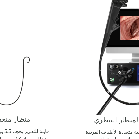
منظار متعد
منظار البيطري
ية متعددة الأطياف الفريدة
إدخال بسمك 2.8 مم مناسب لعدة سيناريوهات.