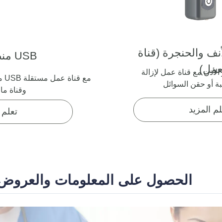
أنف والحنجرة
(قناة
منظار صلب USB
عمل)
لأذن مع قناة عمل لإزالة
من
وقناة ماء
لم المزيد
تعلم 
الحصول على المعلومات والعروض