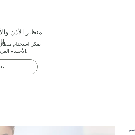
منظار الأذن وال
ال
يمكن استخدام منظار ا
الأجسام الغريبة أو حقن السوائل.
تع
اسم