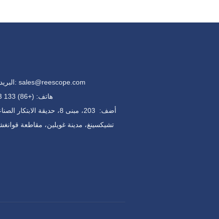
البريد الإلكتروني: sales@reescope.com
هاتف: (+86) 133 1783 9235
أضف:
203، مبنى 8، حديقة الابتكار ا
تشيكسينغ، مدينة غويلين، مقاطعة قوانغش