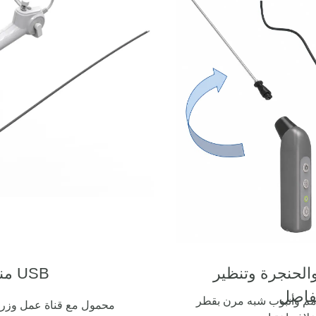
والحنجرة وتنظير
منظار مرن USB
فاصل
بوب صلب بقطر 1.8 مم وأنبوب شبه مرن بقطر