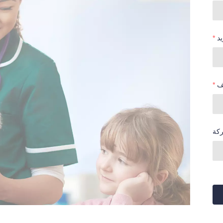
يد
ف
كة