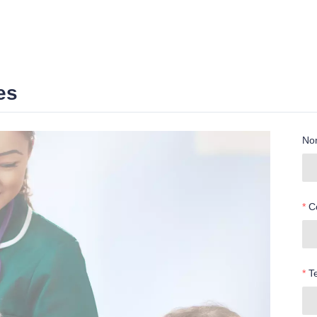
es
No
C
T