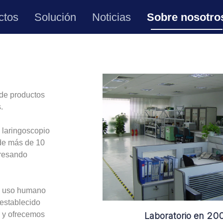
ctos
Solución
Noticias
Sobre nosotro
de productos
.
 laringoscopio
 de más de 10
gresando
a uso humano
establecido
, y ofrecemos
Laboratorio en 20