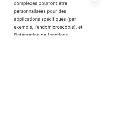
complexes pourront être 
personnalisées pour des 
applications spécifiques (par 
FR
exemple, l'endomicroscopie), et 
l'intégration de fonctions 
supplémentaires pourra être 
explorée, telles que des pinces de 
micro-biopsie actionnées 
magnétiquement.
IV. Conclusion
Cette étude marque une étape 
importante dans la miniaturisation 
des endoscopes pilotables. En 
combinant une technologie de 