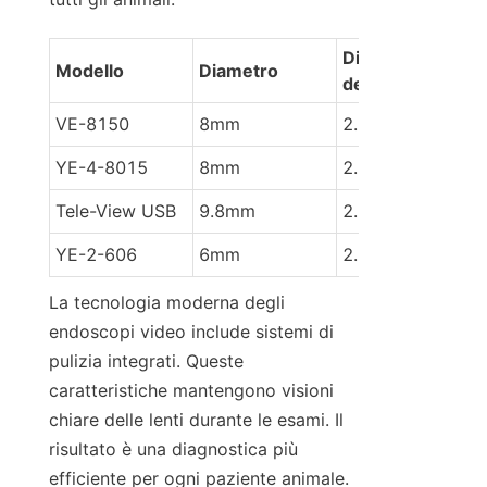
Dimensione 
Modello
Diametro
del canale
VE-8150
8mm
2.6mm
YE-4-8015
8mm
2.6mm
Tele-View USB
9.8mm
2.2mm
YE-2-606
6mm
2.0mm
La tecnologia moderna degli 
endoscopi video include sistemi di 
pulizia integrati. Queste 
caratteristiche mantengono visioni 
chiare delle lenti durante le esami. Il 
risultato è una diagnostica più 
efficiente per ogni paziente animale.