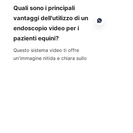
Quali sono i principali 
vantaggi dell'utilizzo di un 
endoscopio video per i 
pazienti equini?
Questo sistema video ti offre 
IT
un'immagine nitida e chiara sullo 
schermo. Ciò significa diagnosi 
migliori ed è più semplice collaborare 
con altri veterinari o con i proprietari 
del cavallo. Puoi vedere piccole cose 
nella gola o nella pancia del cavallo 
che potresti non notare con 
macchine più vecchie a causa dei 
dettagli visivi.