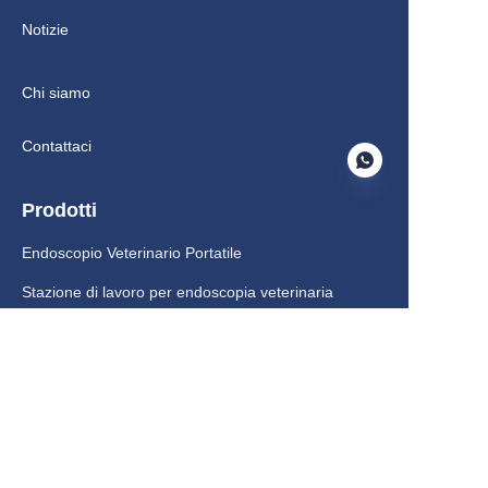
Notizie
Chi siamo
Contattaci
Prodotti
Endoscopio Veterinario Portatile
IT
Stazione di lavoro per endoscopia veterinaria
Accessori e Consumi
Endoscopio per Piccoli Animali
Endoscopio per Animali di Grandi Dimensioni
Animali Peculiari Endoscopio