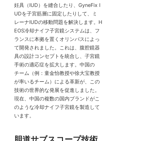
妊具（IUD）を縫合したり、GyneFix I
UDを子宮筋層に固定したりして、ミ
レーナIUDの移動問題を解決します。H
EOS冷却ナイフ子宮鏡システムは、フ
ランスに本拠を置くオリンパスによっ
て開発されました。これは、腹腔鏡器
具の設計コンセプトを統合し、子宮鏡
手術の適応症を拡大します。中国の
チーム（例：童金怡教授や徐大宝教授
が率いるチーム）による革新が、この
技術の世界的な発展を促進しました。
現在、中国の複数の国内ブランドがこ
のような冷却ナイフ子宮鏡を製造して
います。
胆道サブスコープ技術