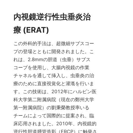
内視鏡逆行性虫垂炎治
療 (ERAT)
この外科的手法は、超微細サブスコー
プの登場とともに開発されました。こ
れは、2.8mmの胆道（虫垂）サブス
コープを使用し、大腸内視鏡の作業
チャネルを通して挿入し、虫垂炎の治
療のために直接視覚化と灌漑を行いま
す。この技術は、2012年にハルビン医
科大学第二附属病院（現在の鄭州大学
第一附属病院）の劉秉榮教授率いる
チームによって国際的に提案され、臨
床応用されました。2010年、内視鏡的
逆行性胆道膵管造影（ERCP）に触発さ