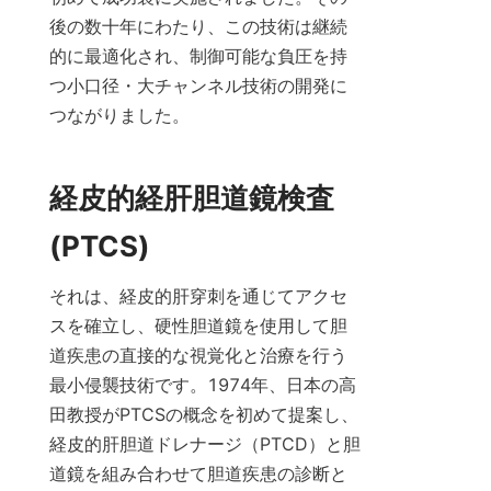
後の数十年にわたり、この技術は継続
的に最適化され、制御可能な負圧を持
つ小口径・大チャンネル技術の開発に
つながりました。
経皮的経肝胆道鏡検査 
(PTCS)
それは、経皮的肝穿刺を通じてアクセ
スを確立し、硬性胆道鏡を使用して胆
道疾患の直接的な視覚化と治療を行う
最小侵襲技術です。1974年、日本の高
田教授がPTCSの概念を初めて提案し、
経皮的肝胆道ドレナージ（PTCD）と胆
道鏡を組み合わせて胆道疾患の診断と