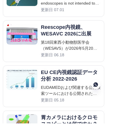
endoscopes is not intended to
fully replace all reusable
更新日 07.01
endoscopes. Instead, it delivers
an instrument design that
Reescope内視鏡、
fundamentally reduces cross-
contamination risks for scenarios
WESAVC 2026に出展
featuring highly complex
第18回東西小動物獣医学会
reprocessing proc
（WESAVS）が2026年5月20日
から22日まで天津梅江コンベン
更新日 06.18
ション＆エキシビションセンタ
ーで盛大に開幕しました。内視
EU CE内視鏡認証データ
鏡の専門メーカーとして、
Reescopeはフルレンジの製品を
分析 2022-2026
展示しました。
EUDAMEDおよび関連する公開検
索ツールにおける公開された内
視鏡関連デバイスの記録をレビ
更新日 05.18
ューすることにより、2022年か
ら2026年までのEU CE内視鏡活
JP
胃カメラにおけるクロモ
動の進化を分析しました。全体
像は明確です。公開CE活動は
スコピーとは何ですか？