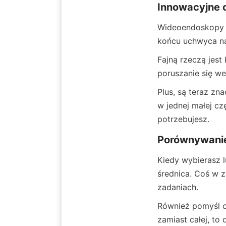
Innowacyjne
Wideoendoskopy dz
końcu uchwyca na
Fajną rzeczą jest 
poruszanie się we
Plus, są teraz zn
w jednej małej cz
potrzebujesz.
Porównywanie 
Kiedy wybierasz l
średnica. Coś w 
zadaniach.
Również pomyśl o 
zamiast całej, to 