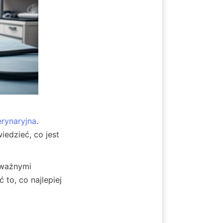
erynaryjna
. 
edzieć, co jest 
ważnymi 
o, co najlepiej 