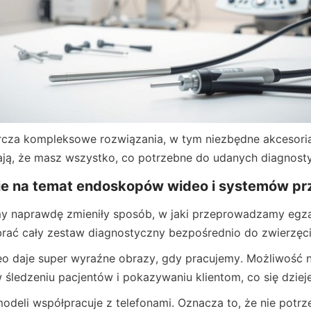
rcza kompleksowe rozwiązania, w tym niezbędne akcesoria.
ją, że masz wszystko, co potrzebne do udanych diagnosty
 na temat endoskopów wideo i systemów pr
y naprawdę zmieniły sposób, w jaki przeprowadzamy egzam
rać cały zestaw diagnostyczny bezpośrednio do zwierzęci
 daje super wyraźne obrazy, gdy pracujemy. Możliwość n
ledzeniu pacjentów i pokazywaniu klientom, co się dzieje
deli współpracuje z telefonami. Oznacza to, że nie potrze