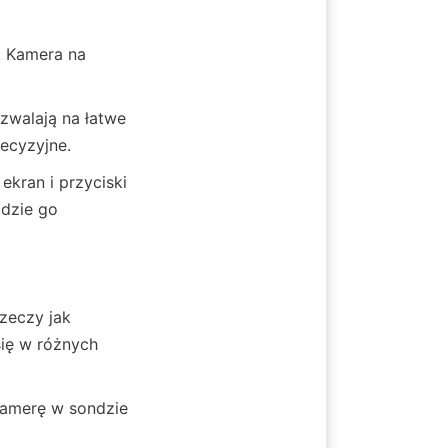
 Kamera na 
zwalają na łatwe 
recyzyjne.
kran i przyciski 
dzie go 
eczy jak 
ę w różnych 
kamerę w sondzie 