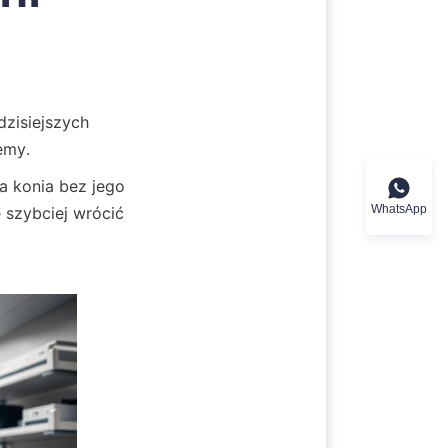
zisiejszych 
emy.
 konia bez jego 
WhatsApp
 szybciej wrócić 