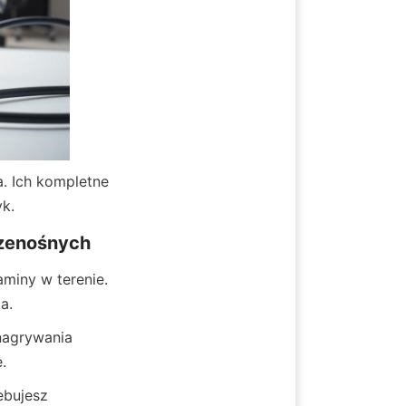
 Ich kompletne 
k.
zenośnych
iny w terenie. 
a.
agrywania 
.
bujesz 