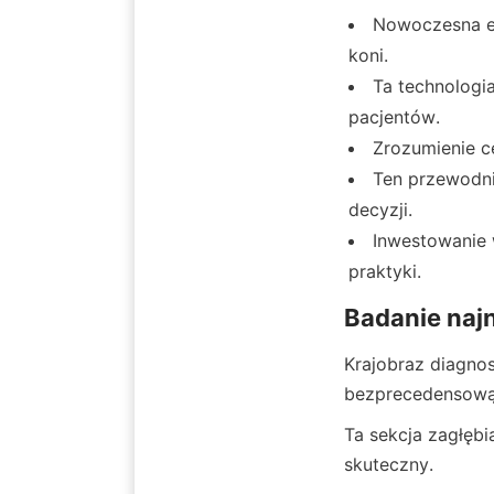
Nowoczesna e
koni.
Ta technologi
pacjentów.
Zrozumienie c
Ten przewodni
decyzji.
Inwestowanie 
praktyki.
Badanie naj
Krajobraz diagnos
bezprecedensową 
Ta sekcja zagłębia
skuteczny.