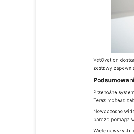
VetOvation dosta
zestawy zapewnia
Podsumowanie
Przenośne system
Teraz możesz zab
Nowoczesne wideo
bardzo pomaga w ś
Wiele nowszych mo