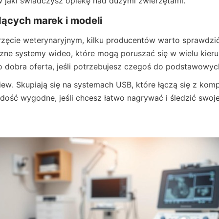
w jaki świadczysz opiekę nad dużymi zwierzętami.
ących marek i modeli
ęcie weterynaryjnym, kilku producentów warto sprawdzić. 
zne systemy wideo, które mogą poruszać się w wielu kierun
 dobra oferta, jeśli potrzebujesz czegoś do podstawowyc
iew. Skupiają się na systemach USB, które łączą się z kompu
 dość wygodne, jeśli chcesz łatwo nagrywać i śledzić swoje 