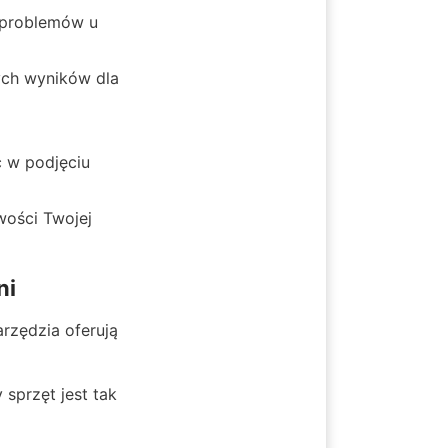
problemów u 
ch wyników dla 
 w podjęciu 
ości Twojej 
ni
rzędzia oferują 
sprzęt jest tak 