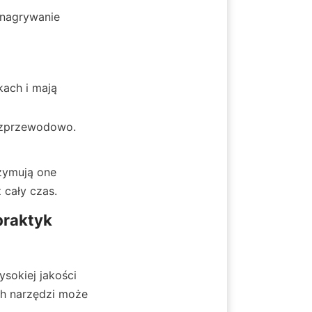
nagrywanie 
ach i mają 
bezprzewodowo.
ymują one 
 cały czas.
raktyk 
okiej jakości 
h narzędzi może 