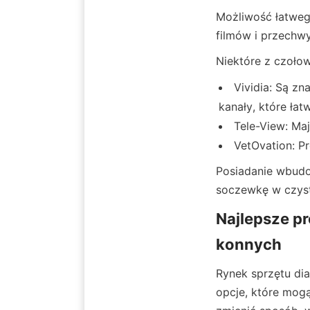
Możliwość łatwego
filmów i przechw
Niektóre z czoło
Vividia: Są zn
kanały, które łat
Tele-View: Ma
VetOvation: P
Posiadanie wbudo
soczewkę w czyst
Najlepsze p
konnych
Rynek sprzętu dia
opcje, które mog