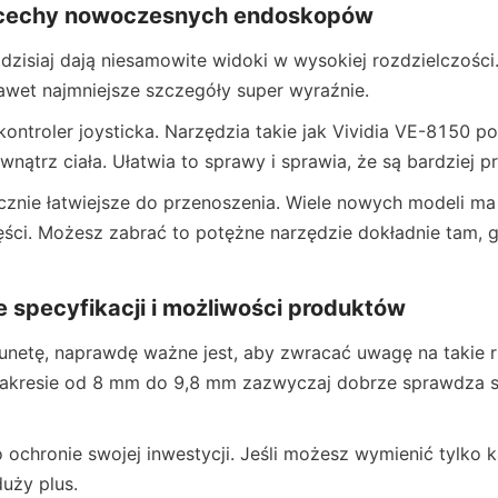
 cechy nowoczesnych endoskopów
isiaj dają niesamowite widoki w wysokiej rozdzielczości.
wet najmniejsze szczegóły super wyraźnie.
kontroler joysticka. Narzędzia takie jak Vividia VE-8150 po
wnątrz ciała. Ułatwia to sprawy i sprawia, że są bardziej p
acznie łatwiejsze do przenoszenia. Wiele nowych modeli ma e
ęści. Możesz zabrać to potężne narzędzie dokładnie tam, g
specyfikacji i możliwości produktów
unetę, naprawdę ważne jest, aby zwracać uwagę na takie rz
zakresie od 8 mm do 9,8 mm zazwyczaj dobrze sprawdza si
ochronie swojej inwestycji. Jeśli możesz wymienić tylko 
duży plus.