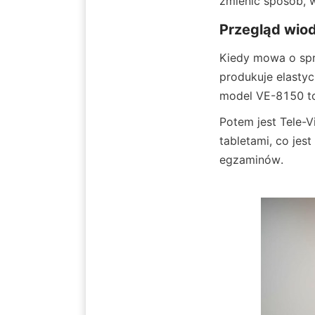
zmienić sposób, 
Przegląd wiod
Kiedy mowa o sprz
produkuje elastyc
model VE-8150 to
Potem jest Tele-V
tabletami, co jest
egzaminów.