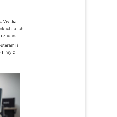
Vividia 
kach, a ich 
h zadań.
terami i 
filmy z 