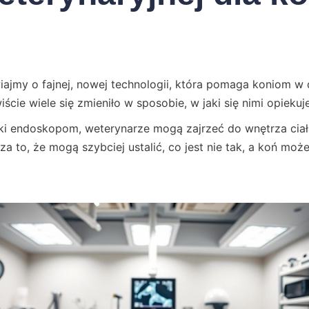
jmy o fajnej, nowej technologii, która pomaga koniom w d
ście wiele się zmieniło w sposobie, w jaki się nimi opiekuj
ki endoskopom, weterynarze mogą zajrzeć do wnętrza ciała
a to, że mogą szybciej ustalić, co jest nie tak, a koń może