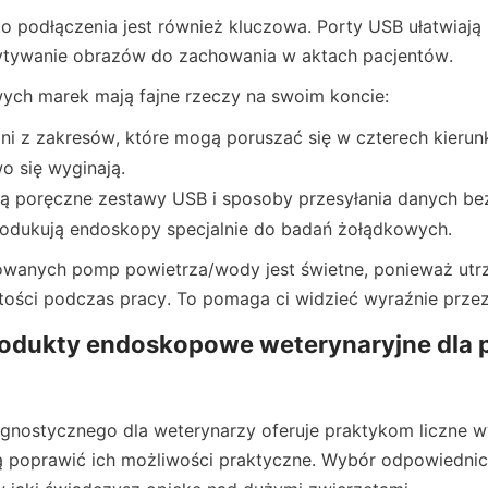
 podłączenia jest również kluczowa. Porty USB ułatwiają 
ytywanie obrazów do zachowania w aktach pacjentów.
wych marek mają fajne rzeczy na swoim koncie:
ani z zakresów, które mogą poruszać się w czterech kierunk
wo się wyginają.
ją poręczne zestawy USB i sposoby przesyłania danych 
rodukują endoskopy specjalnie do badań żołądkowych.
wanych pomp powietrza/wody jest świetne, ponieważ utrz
ości podczas pracy. To pomaga ci widzieć wyraźnie przez
rodukty endoskopowe weterynaryjne dla p
gnostycznego dla weterynarzy oferuje praktykom liczne wys
ą poprawić ich możliwości praktyczne. Wybór odpowiednic