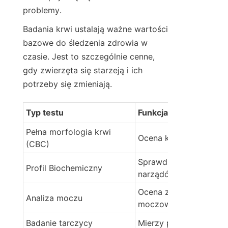
problemy.
Badania krwi ustalają ważne wartości 
bazowe do śledzenia zdrowia w 
czasie. Jest to szczególnie cenne, 
gdy zwierzęta się starzeją i ich 
potrzeby się zmieniają.
Typ testu
Funkcja podstawowa
Pełna morfologia krwi 
Ocena komórek krwi
(CBC)
Sprawdza funkcję 
Profil Biochemiczny
narządów
Ocena zdrowia układu 
Analiza moczu
moczowego
Badanie tarczycy
Mierzy poziomy horm