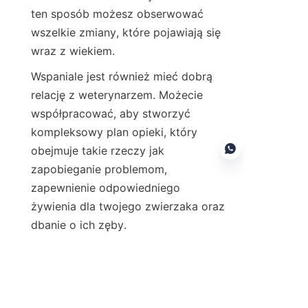
ten sposób możesz obserwować 
wszelkie zmiany, które pojawiają się 
wraz z wiekiem.
Wspaniale jest również mieć dobrą 
relację z weterynarzem. Możecie 
współpracować, aby stworzyć 
kompleksowy plan opieki, który 
obejmuje takie rzeczy jak 
zapobieganie problemom, 
zapewnienie odpowiedniego 
żywienia dla twojego zwierzaka oraz 
PO
dbanie o ich zęby.
Regularne wizyty u weterynarza, 
wraz z
zwracając uwagę na swojego
psa w domu
, są najlepszym 
sposobem na utrzymanie ich w 