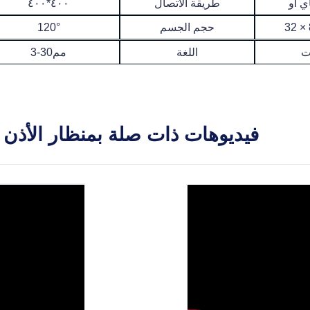
طريقة الاتصال
٤٠٠*٤٠٠
حجم الجسم
120°
ت
اللغة
3-30مم
فيديوهات ذات صلة بمنظار الأذن