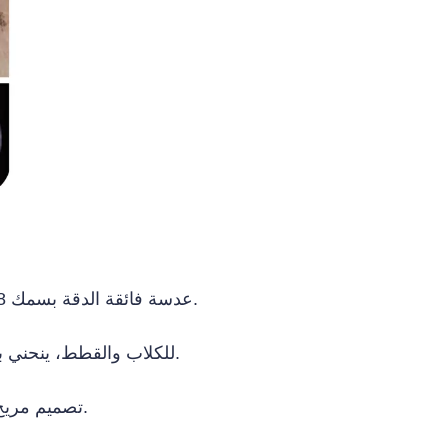
عدسة فائقة الدقة بسمك 2.8 مم، أنبوب إدخال شبه مرن مصنوع من سبيكة التيتانيوم والنيكل ذات الدرجة الجوية.
تناسب تمامًا هيكل قناة الأذن على شكل L للكلاب والقطط، ينحني بسهولة، مما يتيح فحص الآفات بشكل كامل.
تصميم مريح لمقبض يدوي مدمج يوفر دقة جراحية - مما يعزز الإحساس اللمسي للطبيب البيطري.