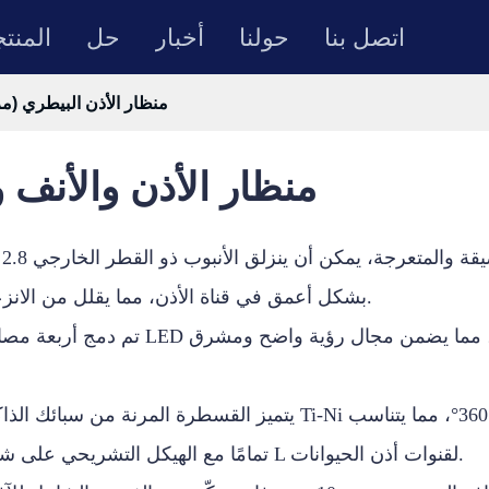
اتصل بنا
حولنا
أخبار
حل
المنت
منظار الأذن البيطري (مر
منظار الأذن والأنف 
مصمم خصيص
بشكل أعمق في قناة الأذن، مما يقلل من الانزعاج.
يتميز القسطرة المرنة من سبائك الذاكرة Ti-Ni من الدرجة الفضائية بانحناء حيوي بزاوية 360°، مم
تمامًا مع الهيكل التشريحي على شكل L لقنوات أذن الحيوانات.