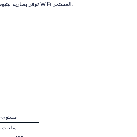
توفر بطارية ليثيوم بوليمر عالية الكثافة وقت تشغيل فائق الطول يصل إلى 480 دقيقة حتى تحت تشغيل WiFi المستمر.
5-مستوى
8 ساعات