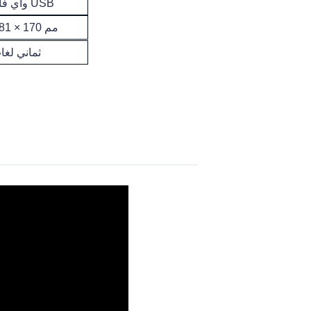
واي فاي أو USB
32 × 81 × 170 مم
ثماني لغا