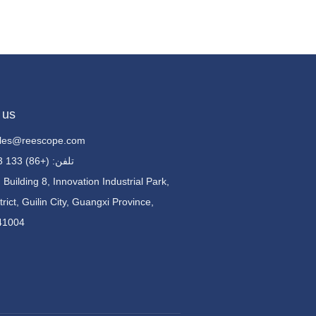
 us
sales@reescope.com
تلفن: (+86) 133 1783 9235
 Building 8, Innovation Industrial Park,
trict, Guilin City, Guangxi Province,
41004