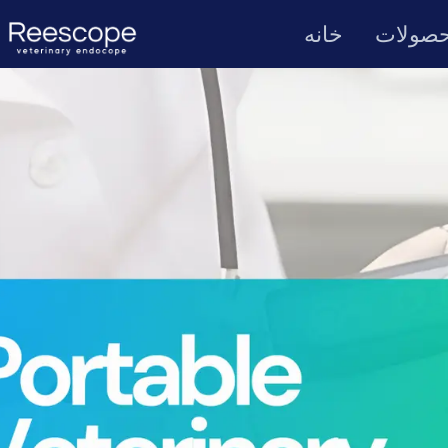
صولات
خانه