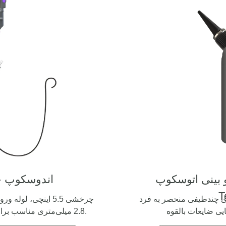
اندوسکوپ چ
T
وری چندطیفی منحصر به فرد
2.8 میلی‌متری مناسب برای سناریوهای متعدد.