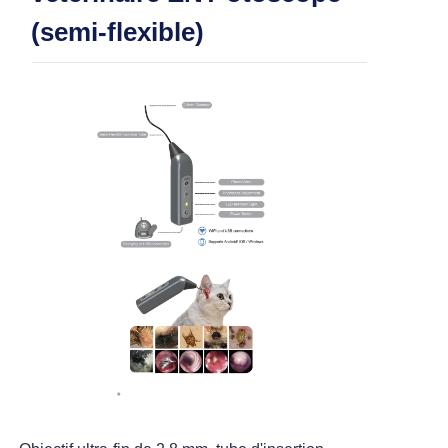
> Otoscope ORL (MSI Tech)
(semi-flexible)
> Otoscope ORL (canal de travail)
> Otoscope ORL (semi-flexible)
> ORL et arthroscopie
> Endoscope flexible USB (2,5 mm)
> Endoscope USB flexible (5,2 mm)
> Endoscope rigide USB (5,0 mm)