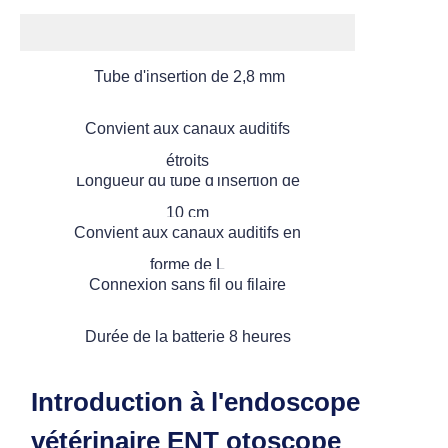
Tube d'insertion de 2,8 mm
Convient aux canaux auditifs
étroits
Longueur du tube d'insertion de
10 cm
Convient aux canaux auditifs en
Catégories
forme de L
Connexion sans fil ou filaire
> Endoscope vétérinaire portable
Durée de la batterie 8 heures
> Endoscope multifonctionnel
Introduction à l'endoscope
vétérinaire ENT otoscope