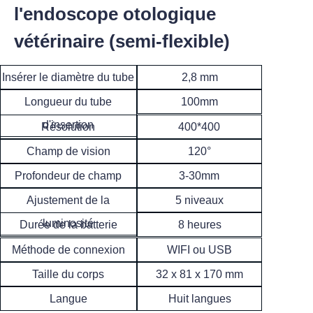
l'endoscope otologique
vétérinaire (semi-flexible)
Insérer le diamètre du tube
2,8 mm
Longueur du tube
100mm
d'insertion
400*400
Résolution
120°
Champ de vision
3-30mm
Profondeur de champ
Ajustement de la
5 niveaux
luminosité
8 heures
Durée de la batterie
WIFI ou USB
Méthode de connexion
32 x 81 x 170 mm
Taille du corps
Langue
Huit langues