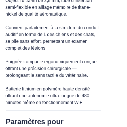
Objectif ultra-fin de 2,8 mm, tube d'insertion
semi-flexible en alliage mémoire de titane-
nickel de qualité aéronautique.
>
Station de travail pour endoscope
Convient parfaitement à la structure du conduit
vétérinaire
auditif en forme de L des chiens et des chats,
>
Accessoires et consommables
se plie sans effort, permettant un examen
complet des lésions.
Poignée compacte ergonomiquement conçue
offrant une précision chirurgicale —
prolongeant le sens tactile du vétérinaire.
Batterie lithium en polymère haute densité
offrant une autonomie ultra-longue de 480
minutes même en fonctionnement WiFi
continu.
Paramètres pour