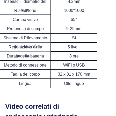
Inserisci il diametro del
4,2mm
tubo
Risoluzione
1000*1000
65°
Campo visivo
Profondità di campo
9-25mm
Sì
Sistema di Rilevamento
della Gravità
5 livelli
Regolazione della
luminosità
8 ore
Durata della batteria
Metodo di connessione
WIFI o USB
Taglia del corpo
32 x 81 x 170 mm
Lingua
Otto lingue
Video correlati di