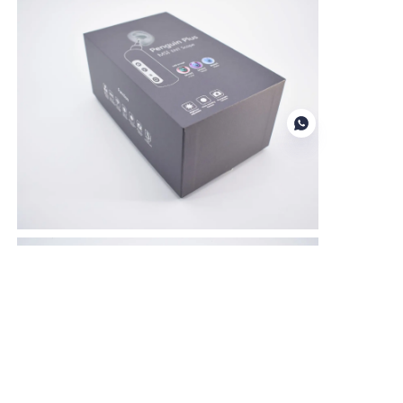
canale di lavoro)
IT