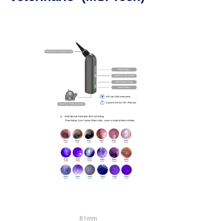
> ORL e Artroscopia
> Endoscopio Flessibile USB (2,5 mm)
> Endoscopio Flessibile USB (5,2 mm)
> Endoscopio rigido USB (5,0 mm)
>
Stazione di lavoro per endoscopi
veterinari
>
Accessori e Consumabili