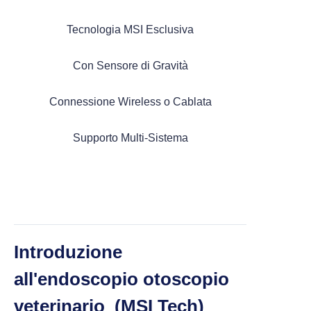
Tecnologia MSI Esclusiva
Categorie
Con Sensore di Gravità
Connessione Wireless o Cablata
> Endoscopio Veterinario Portatile
Supporto Multi-Sistema
> Endoscopio Multifunzione
> Otoscopio ORL (Tecnologia MSI)
Introduzione
> Otoscopio ORL (Canale Operativo)
all'endoscopio otoscopio
veterinario (MSI Tech)
> Otoscopio ORL (Semi-Flessibile)