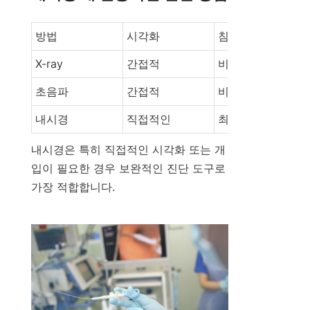
방법
시각화
침습성
X-ray
간접적
비침습적
초음파
간접적
비침습적
내시경
직접적인
최소 침습적
내시경은 특히 직접적인 시각화 또는 개
입이 필요한 경우 보완적인 진단 도구로 
가장 적합합니다.