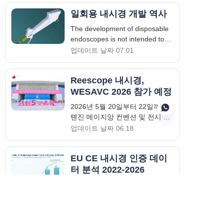
일회용 내시경 개발 역사
The development of disposable
endoscopes is not intended to
fully replace all reusable
업데이트 날짜 07.01
endoscopes. Instead, it delivers
an instrument design that
Reescope 내시경,
fundamentally reduces cross-
contamination risks for scenarios
WESAVC 2026 참가 예정
featuring highly complex
2026년 5월 20일부터 22일까지
reprocessing proc
톈진 메이지앙 컨벤션 및 전시 센
터에서 제18회 동서소동물수의학
업데이트 날짜 06.18
회(WESAVS)가 성황리에 개최되
었습니다. 내시경 전문 제조사인
KO
EU CE 내시경 인증 데이
Reescope는 다양한 종류의 내시
경을 선보였습니다.
터 분석 2022-2026
EUDAMED 및 관련 공개 검색 도
구에서 공개된 내시경 관련 기기
기록을 검토하여 2022년부터
업데이트 날짜 05.18
2026년까지 EU CE 내시경 활동