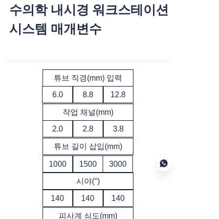
수의학 내시경 워크스테이션
시스템 매개변수
튜브 직경(mm) 입력
6.0
8.8
12.8
작업 채널(mm)
2.0
2.8
3.8
튜브 길이 삽입(mm)
1000
1500
3000
시야(°)
140
140
140
KO
피사계 심도(mm)