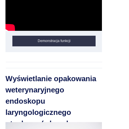
Demonstracja funkcji
Wyświetlanie opakowania
weterynaryjnego
endoskopu
laryngologicznego
otoskopu (z kanałem