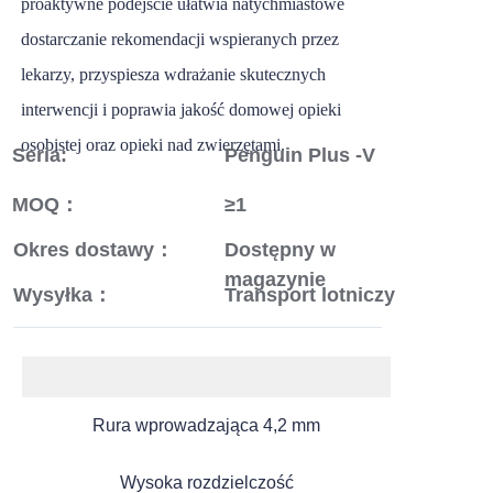
proaktywne podejście ułatwia natychmiastowe
dostarczanie rekomendacji wspieranych przez
lekarzy, przyspiesza wdrażanie skutecznych
interwencji i poprawia jakość domowej opieki
osobistej oraz opieki nad zwierzętami.
Seria:
Penguin Plus -V
MOQ：
≥1
Okres dostawy：
Dostępny w
magazynie
Wysyłka：
Transport lotniczy
Rura wprowadzająca 4,2 mm
Wysoka rozdzielczość