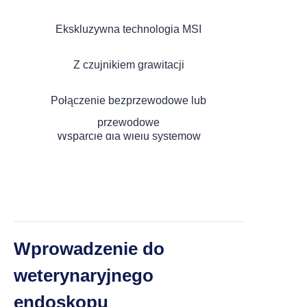
Ekskluzywna technologia MSI
Kategorie
Z czujnikiem grawitacji
Połączenie bezprzewodowe lub
> Przenośny endoskop weterynaryjny
przewodowe
Wsparcie dla wielu systemów
> Wielofunkcyjny endoskop
> Otoskop laryngologiczny (MSI Tech)
Wprowadzenie do
> Otoskop laryngologiczny (kanał
weterynaryjnego
roboczy)
endoskopu
> Otoskop laryngologiczny