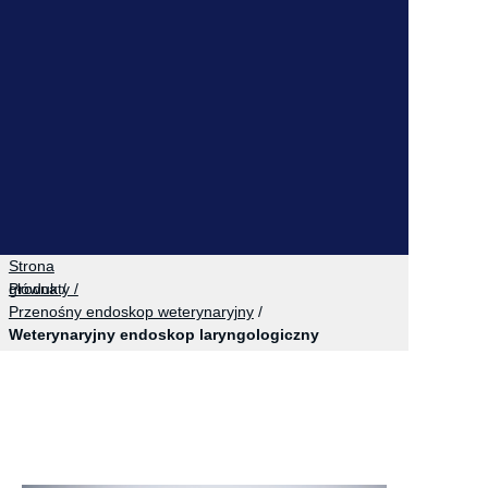
Strona
główna
Produkty /
/
Przenośny endoskop weterynaryjny
/
Weterynaryjny endoskop laryngologiczny
otoskop (MSI Tech)