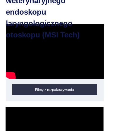
weterynaryjnego
endoskopu
laryngologicznego
otoskopu (MSI Tech)
Filmy z rozpakowywania