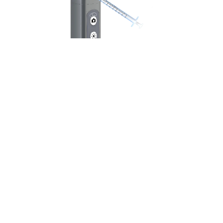
RU
ОТОскоп
(Рабочий канал)
Отоскоп с рабочим каналом может
быть использован для удаления
инородных тел или инъекции
жидкости.
Узнать больше
Получить информацию и
котировки