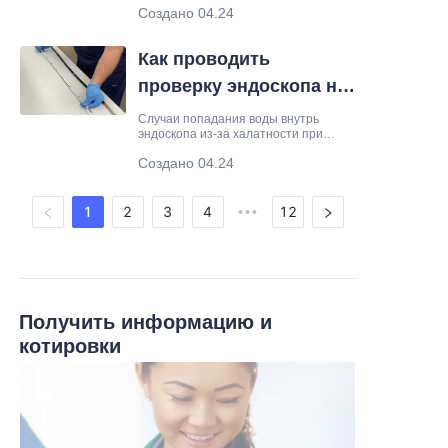
Создано 04.24
тракте
стандартов градации для процедур
пищеварительной эндоскопии
Основная цель разработки
Как проводить
стандартов градации для процедур
пищеварительной эндоскопии —
проверку эндоскопа на
предоставить клиницистам
стандартный
герметичность
Случаи попадания воды внутрь
эндоскопа из-за халатности при
проведении тестов на герметичность,
Создано 04.24
что приводит к коррозии печатных
плат, повреждению оптической
системы и даже образованию
бактериальных биопленок, по-
1
2
3
4
12
•••
прежнему часто встречаются в
различных эндоскопических
процедурах.
Получить информацию и
котировки