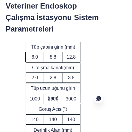
Veteriner Endoskop
Çalışma İstasyonu Sistem
Parametreleri
Tüp çapını girin (mm)
6.0
8.8
12.8
Çalışma kanalı(mm)
2.0
2.8
3.8
Tüp uzunluğunu girin
(mm)
1000
1500
3000
Görüş Açısı(°)
140
140
140
TR
Derinlik Alanı(mm)