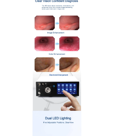
> KBB Otoskop (Çalışma Kanalı)
> KBB Otoskop (Yarı Esnek)
> KBB ve Artroskopi
> USB Esnek Endoskop (2.5mm)
> USB Esnek Endoskop (5.2mm)
> USB Rijit Endoskop (5.0mm)
>
Veteriner Endoskop İş İstasyonu