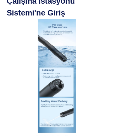
Çalışma İstasyonu
Sistemi'ne Giriş
Kategoriler
> Taşınabilir Veteriner Endoskopu
> Çok Fonksiyonlu Endoskop
> KBB Otoskop (MSI Tech)