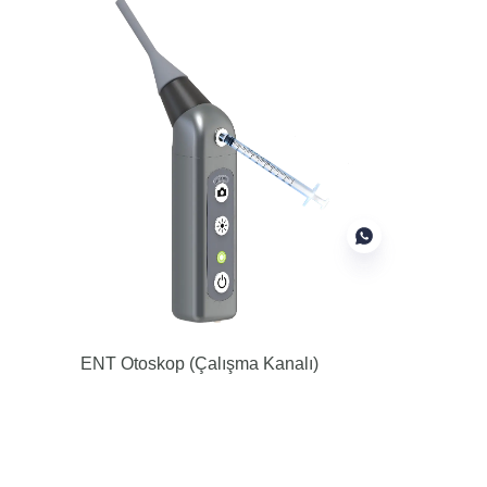
TR
ENT Otoskop
(Çalışma Kanalı)
Çalışan kanala sahip bir otoskop,
yabancı cisim çıkarma veya sıvı
enjekte etme için kullanılabilir.