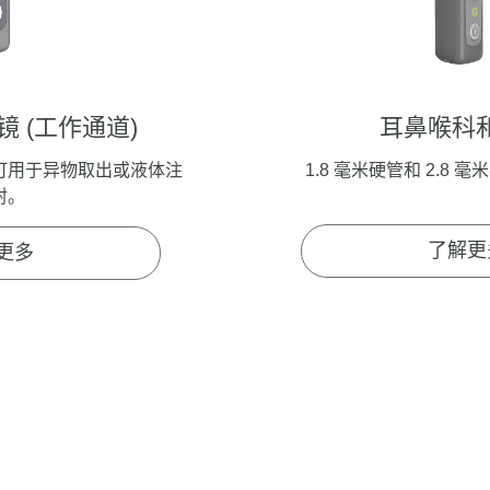
耳镜
(工作通道)
耳鼻喉科
可用于异物取出或液体注
1.8 毫米硬管和 2.8
射。
了解更
更多