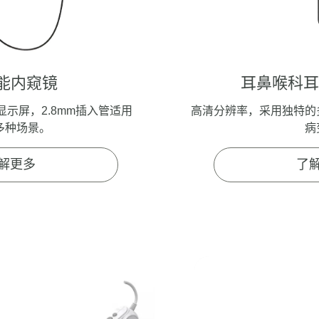
能内窥镜
耳鼻喉科
显示屏，2.8mm插入管适用
高清分辨率，采用独特的
多种场景。
病
解更多
了