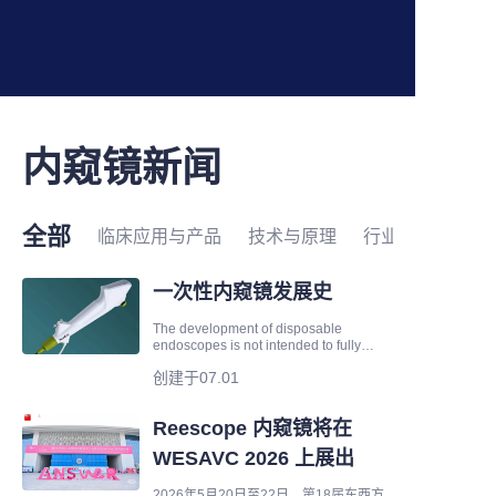
内窥镜新闻
全部
临床应用与产品
技术与原理
行业前沿
一次性内窥镜发展史
The development of disposable
endoscopes is not intended to fully
replace all reusable endoscopes.
创建于07.01
Instead, it delivers an instrument design
that fundamentally reduces cross-
contamination risks for scenarios
Reescope 内窥镜将在
featuring highly complex reprocessing
proc
WESAVC 2026 上展出
2026年5月20日至22日，第18届东西方