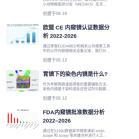
小动物兽医研讨会（WESAVS）在天津
梅江会展中心隆重开幕。作为专业的内窥
创建于06.18
镜制造商，Reescope 展示了全系列内窥
镜
欧盟 CE 内窥镜认证数据分
析 2022-2026
通过审查EUDAMED和相关公共搜索工具
中的公开内窥镜相关设备记录，我们分析
了2022年至2026年欧盟CE内窥镜活动的
创建于05.12
演变情况。总体情况很清楚：公开CE活
动在2025年和2026年急剧加速
胃镜下的染色内镜是什么?
作为早期胃肠道癌筛查的重要辅助方法，
染色内镜基于染料或反应性试剂与黏膜组
织之间的特异性相互作用，使难以检测到
创建于05.12
的细微结构变化可见
FDA内窥镜批准数据分析
2022–2026
通过在510(k)数据库中搜索诸如 endo、
scope 和 scopy 等关键词并进行人工筛