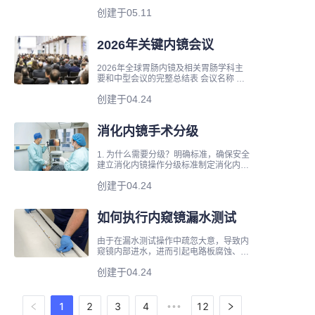
选，共识别出过去五年（2022年至2026
创建于05.11
年4月）的305条内窥镜审批记录。客观
地说，可能仍然存在
2026年关键内镜会议
2026年全球胃肠内镜及相关胃肠学科主
要和中型会议的完整总结表 会议名称 日
期 地点 备注 西达斯-西奈国际内镜研讨会
创建于04.24
2026年1月28日至31日
消化内镜手术分级
1. 为什么需要分级？明确标准，确保安全
建立消化内镜操作分级标准制定消化内镜
操作分级标准的根本目的是为临床医生提
创建于04.24
供一个标准
如何执行内窥镜漏水测试
由于在漏水测试操作中疏忽大意，导致内
窥镜内部进水，进而引起电路板腐蚀、光
学系统损坏甚至细菌生物膜形成的情况，
创建于04.24
在各种内窥镜检查中仍然频繁发生。
1
2
3
4
12
•••