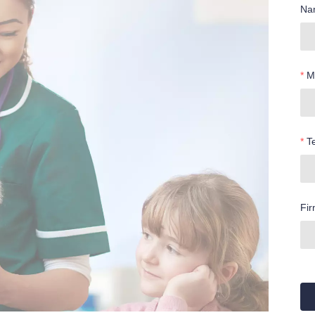
Na
M
T
Fi