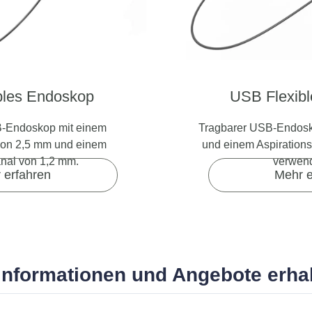
bles Endoskop
USB Flexib
-Endoskop mit einem
Tragbarer USB-Endosko
on 2,5 mm und einem
und einem Aspirations
anal von 1,2 mm.
verwend
 erfahren
Mehr e
Informationen und Angebote erha