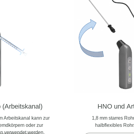
p
(Arbeitskanal)
HNO und Art
m Arbeitskanal kann zur
1,8 mm starres Roh
emdkörpern oder zur
halbflexibles Rohr
ion verwendet werden.