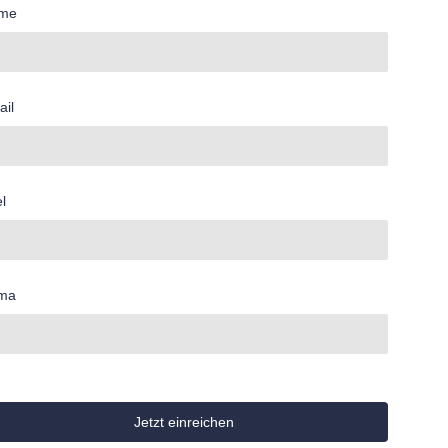
me
ail
el
rma
Jetzt einreichen