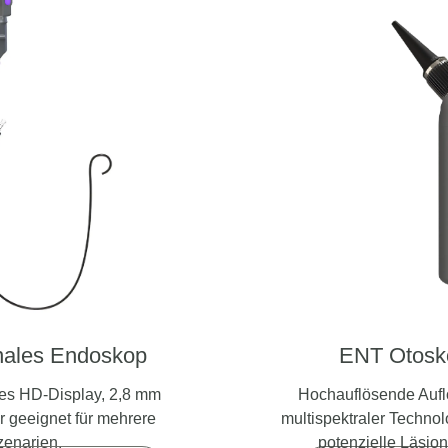
onales Endoskop
ENT Otos
res HD-Display, 2,8 mm
Hochauflösende Auflö
r geeignet für mehrere
multispektraler Technol
zenarien.
potenzielle Läsion