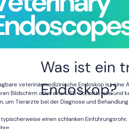
Was ist ein 
Endoskop?
agbare veterinärmedizinische Endoskop ist eine A
ren Bildschirm oder eine USB-Schnittstelle und 
, um Tierärzte bei der Diagnose und Behandlung 
 typischerweise einen schlanken Einführungsrohr,
hre.