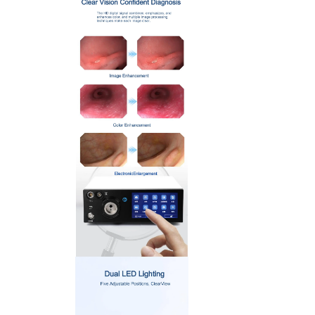
> HNO-Otoskop (Arbeitskanal)
> HNO-Otoskop (Semi-flexibel)
> HNO und Arthroskopie
> USB-Flexibles Endoskop (2,5 mm)
> USB-Flexibles Endoskop (5,2 mm)
> USB-Starres Endoskop (5,0 mm)
>
Tierärztliche Endoskopie-