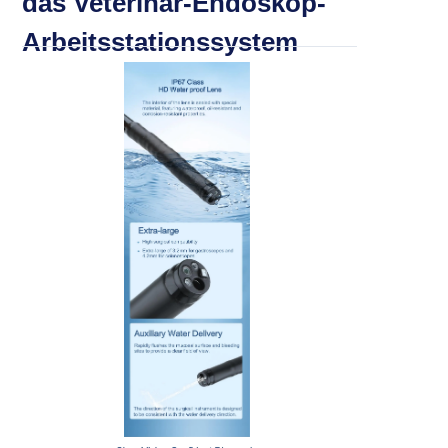
das Veterinär-Endoskop-
Arbeitsstationssystem
Kategorien
> Tragbares Veterinär-Endoskop
> Multifunktionelles Endoskop
> HNO-Otoskop (MSI Tech)