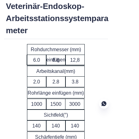
Veterinär-Endoskop-
Arbeitsstationssystempara
meter
Rohdurchmesser (mm)
einfügen
6.0
8.8
12,8
Arbeitskanal(mm)
2.0
2.8
3.8
Rohrlänge einfügen (mm)
1000
1500
3000
Sichtfeld(°)
140
140
140
DE
Schärfentiefe (mm)