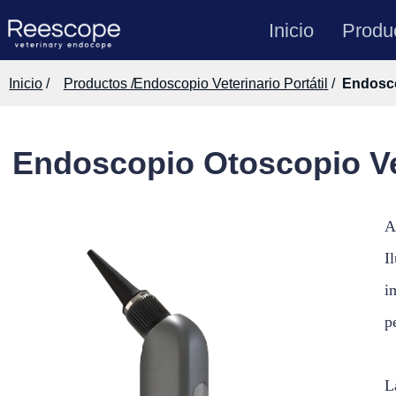
Inicio
Produ
Inicio
/
Productos /
Endoscopio Veterinario Portátil
/
Endosco
Endoscopio Otoscopio Ve
A
I
i
p
L