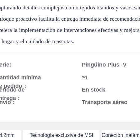
apturando detalles complejos como tejidos blandos y vasos sa
nfoque proactivo facilita la entrega inmediata de recomendac
celera la implementación de intervenciones efectivas y mejora
l hogar y el cuidado de mascotas.
erie:
Pingüino Plus -V
antidad mínima
≥1
e pedido：
eríodo de
En stock
ntrega：
nvío：
Transporte aéreo
 4.2mm
Tecnología exclusiva de MSI
Conexión Inalámb