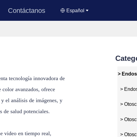
Contáctanos
Español
Categ
> Endosc
enta tecnología innovadora de
 color avanzados, ofrece
> Endosc
 y el análisis de imágenes, y
> Otosc
 de salud potenciales.
> Otosco
e video en tiempo real,
> Otosco