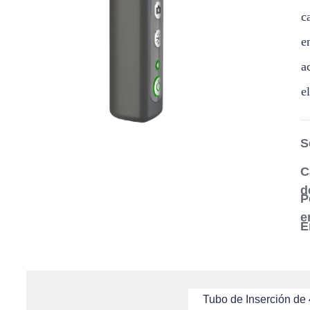
c
e
a
e
S
C
d
P
e
E
Tubo de Inserción de