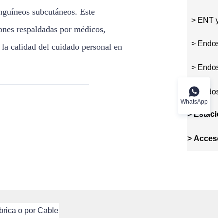
nguíneos subcutáneos. Este
> ENT y
iones respaldadas por médicos,
> Endos
 la calidad del cuidado personal en
> Endos
> Endos
WhatsApp
>
Estaci
Endosco
>
Acces
rica o por Cable