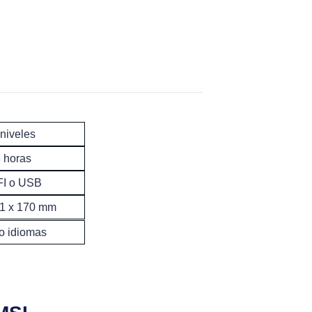
-niveles
 horas
FI o USB
81 x 170 mm
o idiomas