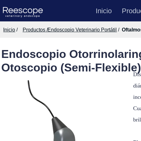
Inicio
Produ
Inicio
/
Productos /
Endoscopio Veterinario Portátil
/
Oftalmo
Endoscopio Otorrinolarin
Otoscopio (Semi-Flexible)
Dis
diá
in
Cua
bri