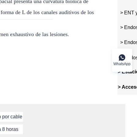
pacial presenta una curvatura biónica de
forma de L de los canales auditivos de los
> ENT y
> Endos
en exhaustivo de las lesiones.
> Endos
> Endos
WhatsApp
>
Estaci
Endosco
>
Acces
 por cable
a 8 horas