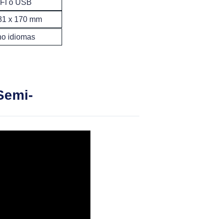
FI o USB
 81 x 170 mm
o idiomas
Semi-