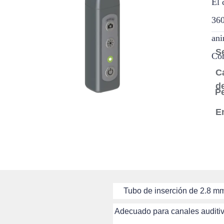
El 
360
ani
Se
Com
C
d
P
E
Tubo de inserción de 2.8 m
Adecuado para canales auditi