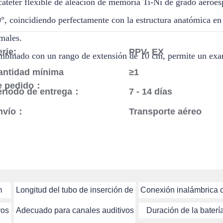
catéter flexible de aleación de memoria Ti-Ni de grado aeroes
°, coincidiendo perfectamente con la estructura anatómica en 
males.
rie:
PPV- EX
binado con un rango de extensión de 10 cm, permite un exam
antidad mínima
≥1
e pedido：
eríodo de entrega：
7 - 14 días
nvío：
Transporte aéreo
m
Longitud del tubo de inserción de
Conexión inalámbrica o
10 cm
vos
Adecuado para canales auditivos
Duración de la baterí