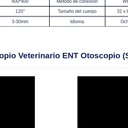
400*400
Método de conexión
WI
120°
Tamaño del cuerpo
32 x
3-30mm
Idioma
Och
pio Veterinario ENT Otoscopio (