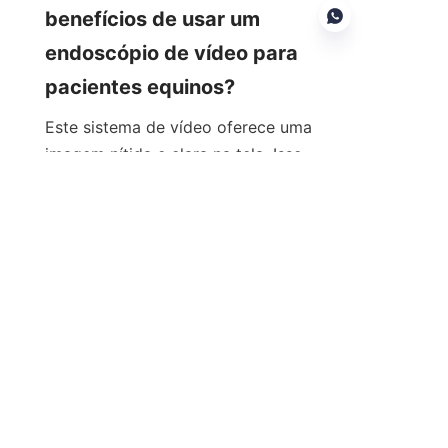
benefícios de usar um 
endoscópio de vídeo para 
pacientes equinos?
PT
Este sistema de vídeo oferece uma 
imagem nítida e clara na tela. Isso 
significa diagnósticos melhores e é 
mais simples trabalhar com outros 
veterinários ou com os proprietários 
do cavalo. Você pode ver pequenas 
coisas na garganta ou na barriga do 
cavalo que talvez não conseguisse 
notar com máquinas mais antigas 
devido aos visuais detalhados.
Como escolho o diâmetro 
certo para a minha câmera 