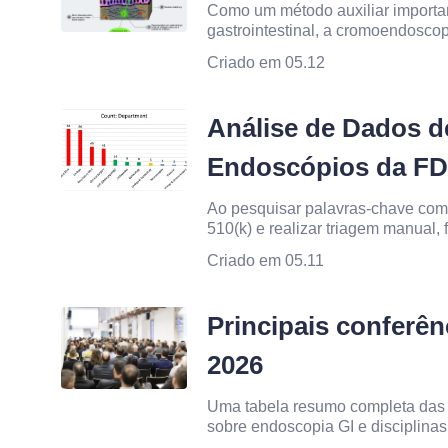
Como um método auxiliar importan
gastrointestinal, a cromoendoscop
corantes ou agentes reativos e o 
Criado em 05.12
estruturais sutis que são difíceis d
Análise de Dados d
Endoscópios da FD
Ao pesquisar palavras-chave com
510(k) e realizar triagem manual, 
de aprovação de endoscópios nos 
Criado em 05.11
Objetivamente, ainda pode haver
Principais conferê
2026
Uma tabela resumo completa das p
sobre endoscopia GI e disciplinas
mundo em 2026 Nome da Conferê