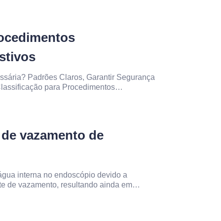
rs-Sinai 28–31 de janeiro de 2026
rocedimentos
stivos
essária? Padrões Claros, Garantir Segurança
lassificação para Procedimentos
vo principal do desenvolvimento de padrões
tos endoscópicos digestivos é fornecer aos
e de vazamento de
água interna no endoscópio devido a
te de vazamento, resultando ainda em
nos ao sistema óptico e até formação de
ecem frequentemente em vários endoscópios.