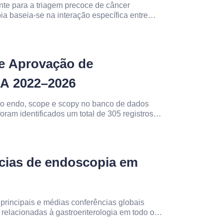
te para a triagem precoce de câncer
ia baseia-se na interação específica entre
tecido da mucosa, tornando visíveis alterações
e detectar.
e Aprovação de
A 2022–2026
o endo, scope e scopy no banco de dados
foram identificados um total de 305 registros
últimos cinco anos (2022 a abril de 2026).
ncias de endoscopia em
rincipais e médias conferências globais
 relacionadas à gastroenterologia em todo o
ncia Datas Local Observações Simpósio