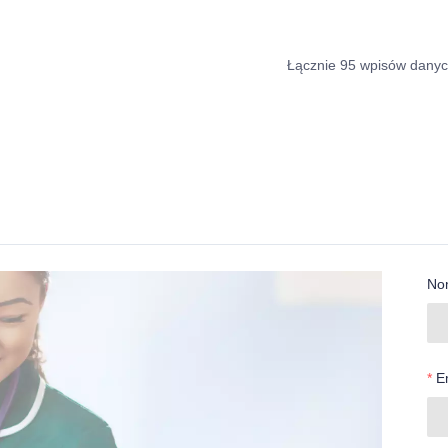
Łącznie 95 wpisów dany
No
E