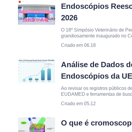
Endoscópios Rees
2026
O 18º Simpósio Veterinário de P
grandiosamente inaugurado no Ce
Meijiang, de 20 a 22 de maio de 2
Criado em 06.18
endoscópios, a Reescope apresen
Análise de Dados de
Endoscópios da UE
Ao revisar os registros públicos 
EUDAMED e ferramentas de busca
atividade de endoscópios com ma
Criado em 05.12
quadro geral é claro: a atividade
acentuadamente em 2025 e 2026
O que é cromoscopi