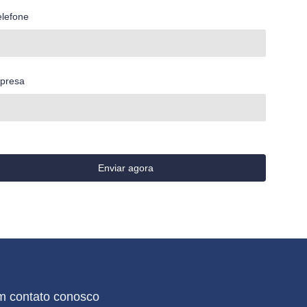
elefone
presa
Enviar agora
m contato conosco