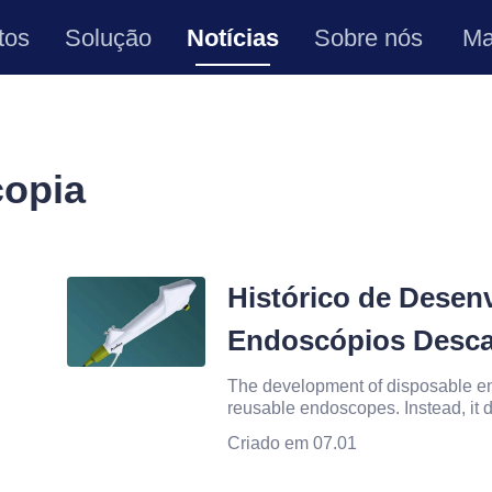
tos
Solução
Notícias
Sobre nós
Ma
copia
Histórico de Desen
Endoscópios Desca
The development of disposable end
reusable endoscopes. Instead, it d
fundamentally reduces cross-conta
Criado em 07.01
complex reprocessing proc