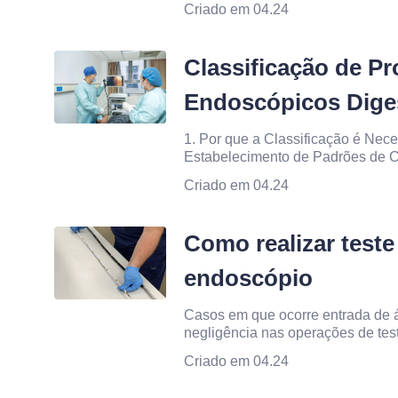
Criado em 04.24
Internacional de Endoscopia Ceda
Classificação de P
Endoscópicos Dige
1. Por que a Classificação é Nec
Estabelecimento de Padrões de C
Endoscópicos Digestivos O objeti
Criado em 04.24
de classificação para procedimen
clínicos um padrão
Como realizar test
endoscópio
Casos em que ocorre entrada de 
negligência nas operações de tes
corrosão da placa de circuito, da
Criado em 04.24
biofilme bacteriano, ainda acont