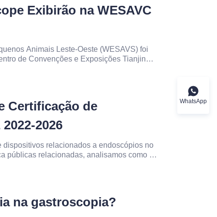
cope Exibirão na WESAVC
equenos Animais Leste-Oeste (WESAVS) foi
ntro de Convenções e Exposições Tianjin
026. Como fabricante profissional de
tou uma linha completa de fl
WhatsApp
 Certificação de
 2022-2026
de dispositivos relacionados a endoscópios no
 públicas relacionadas, analisamos como a
rcação CE na UE evoluiu de 2022 a 2026. O
 pública de marcação CE acelerou
.
a na gastroscopia?