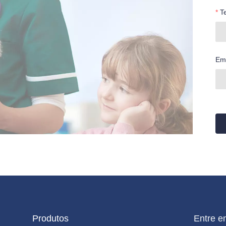
T
Em
Produtos
Entre e