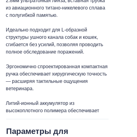
2.8мм ультратонкая линза, вставная трубка
из авиационного титано-никелевого сплава
с полугибкой памятью.
>
Ветеринарная эндоскопическая
Идеально подходит для L-образной
рабочая станция
структуры ушного канала собак и кошек,
>
Аксессуары и расходные
сгибается без усилий, позволяя проводить
полное обследование поражений.
материалы
Эргономично спроектированная компактная
ручка обеспечивает хирургическую точность
— расширяя тактильные ощущения
ветеринара.
Литий-ионный аккумулятор из
высокоплотного полимера обеспечивает
ультрадолгую работу в течение 480 минут
даже при непрерывной работе WiFi.
Параметры для