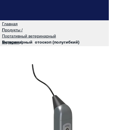
Главная
/
Продукты /
Портативный ветеринарный
эндоскоп
Ветеринарный отоскоп (полугибкий)
/