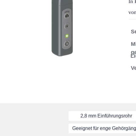
In 
von
Se
M
g
Li
V
2,8 mm Einführungsrohr
Geeignet für enge Gehörgän