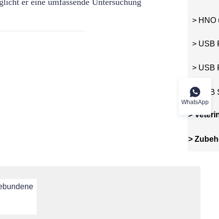
licht er eine umfassende Untersuchung
> HNO u
> USB F
> USB F
> USB S
WhatsApp
>
Veter
>
Zubeh
gebundene
unden