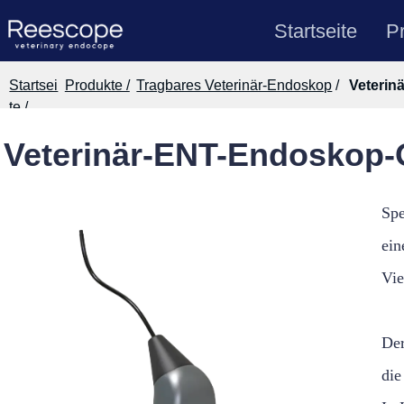
Startseite
P
Startsei
Produkte /
Tragbares Veterinär-Endoskop
/
Veterinä
te
/
Veterinär-ENT-Endoskop-O
Spe
ein
Vie
Der
die