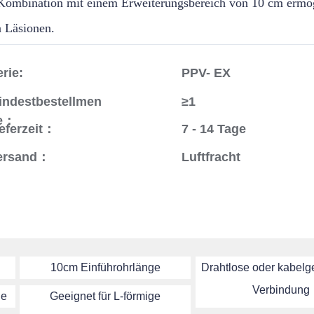
Kombination mit einem Erweiterungsbereich von 10 cm ermög
 Läsionen.
rie:
PPV- EX
indestbestellmen
≥1
e：
eferzeit：
7 - 14 Tage
ersand：
Luftfracht
10cm Einführohrlänge
Drahtlose oder kabel
Verbindung
ge
Geeignet für L-förmige
Akkulaufzeit 8 St