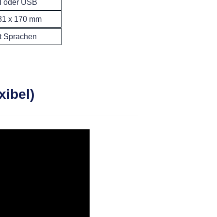
I oder USB
 81 x 170 mm
t Sprachen
ibel)