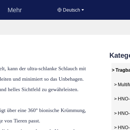
Mehr
Deutsch
Kateg
t, kann der ultra-schlanke Schlauch mit
> Tragb
eiten und minimiert so das Unbehagen.
> Multi
und helles Sichtfeld zu gewährleisten.
> HNO-O
rfügt über eine 360° bionische Krümmung,
> HNO-O
e von Tieren passt.
> HNO-O