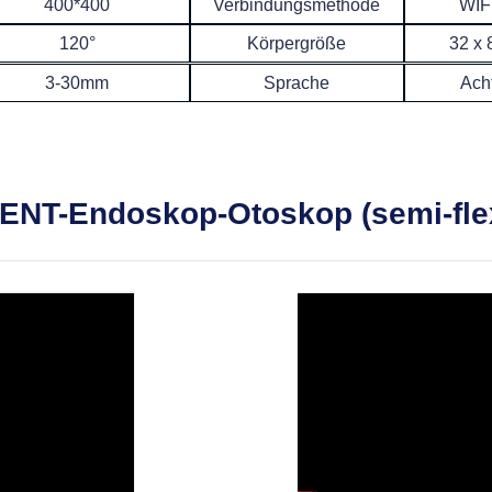
400*400
Verbindungsmethode
WIF
120°
Körpergröße
32 x
3-30mm
Sprache
Ach
-ENT-Endoskop-Otoskop (semi-flex