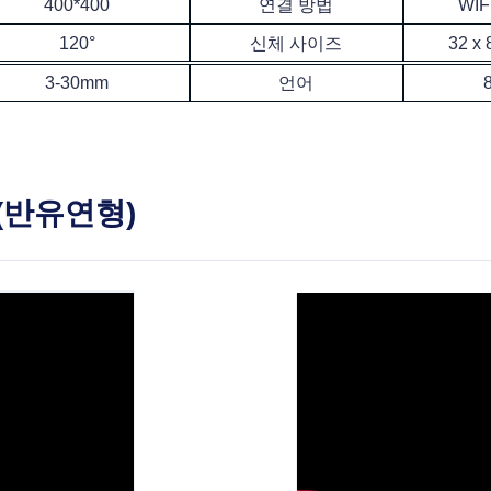
400*400
연결 방법
WIF
120°
신체 사이즈
32 x
3-30mm
언어
(반유연형)