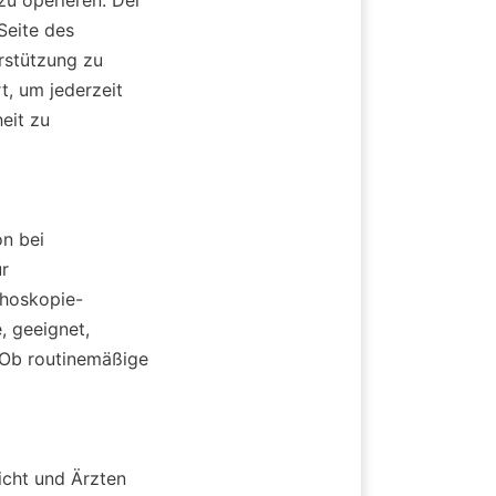
eite des 
stützung zu 
t, um jederzeit 
it zu 
n bei 
r 
choskopie-
 geeignet, 
 Ob routinemäßige 
icht und Ärzten 