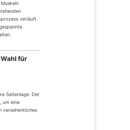
 Muskeln 
stehenden 
prozess verläuft 
gespannte 
lten.
Wahl für 
e Seitenlage. Der 
, um eine 
 versehentliches 