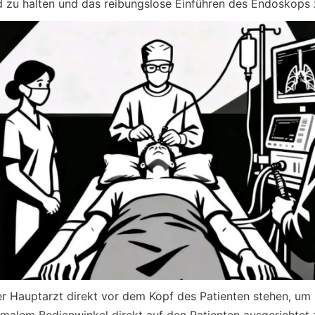
 zu halten und das reibungslose Einführen des Endoskops z
er Hauptarzt direkt vor dem Kopf des Patienten stehen, um m
timalem Bedienwinkel direkt auf den Patienten ausgerichtet z