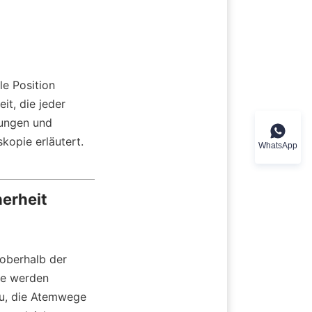
e Position 
t, die jeder 
ungen und 
kopie erläutert.
WhatsApp
herheit
oberhalb der 
e werden 
zu, die Atemwege 