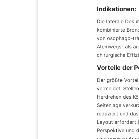
Indikationen:
Die laterale Dekub
kombinierte Bronc
von ösophago-trac
Atemwegs- als au
chirurgische Effiz
Vorteile der 
Der größte Vorteil
vermeidet. Stellen
Herdrehen des Kör
Seitenlage verkür
reduziert und das 
Layout erfordert j
Perspektive und d
eine gewisse Anp