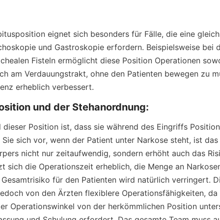
itusposition eignet sich besonders für Fälle, die eine gleichz
hoskopie und Gastroskopie erfordern. Beispielsweise bei d
healen Fisteln ermöglicht diese Position Operationen sowo
ch am Verdauungstrakt, ohne den Patienten bewegen zu mü
ienz erheblich verbessert.
Position und der Stehanordnung:
 dieser Position ist, dass sie während des Eingriffs Positio
 Sie sich vor, wenn der Patient unter Narkose steht, ist das 
pers nicht nur zeitaufwendig, sondern erhöht auch das Risi
zt sich die Operationszeit erheblich, die Menge an Narkosem
Gesamtrisiko für den Patienten wird natürlich verringert. D
edoch von den Ärzten flexiblere Operationsfähigkeiten, da s
er Operationswinkel von der herkömmlichen Position unter
assung und Schulung erfordert. Das gesamte Team muss au