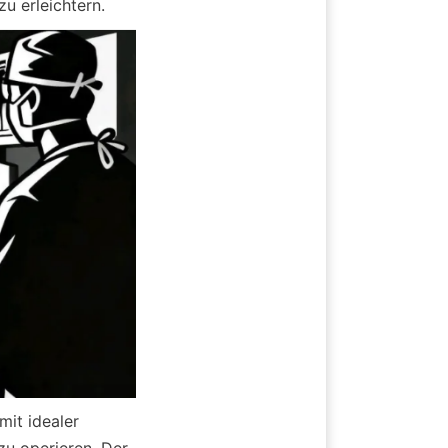
u erleichtern.
it idealer 
u operieren. Der 