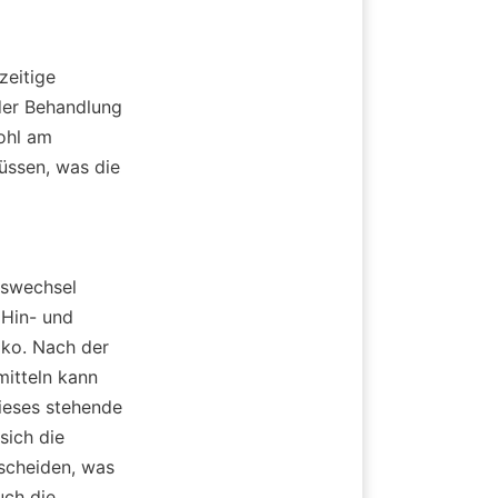
eitige 
er Behandlung 
hl am 
ssen, was die 
nswechsel 
Hin- und 
ko. Nach der 
itteln kann 
ieses stehende 
ich die 
scheiden, was 
ch die 